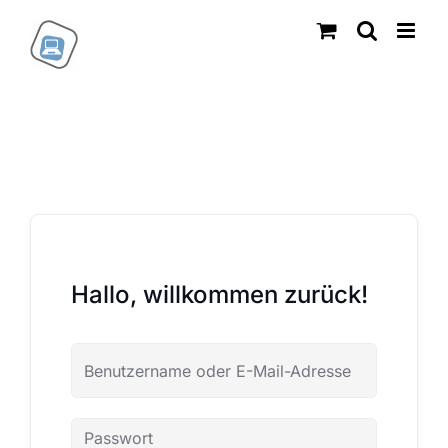
Zum
Inhalt
springen
Hallo, willkommen zurück!