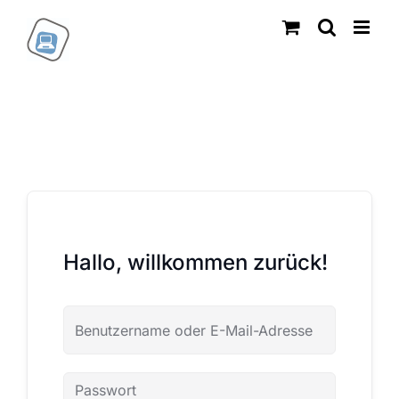
Zum
Inhalt
springen
Hallo, willkommen zurück!