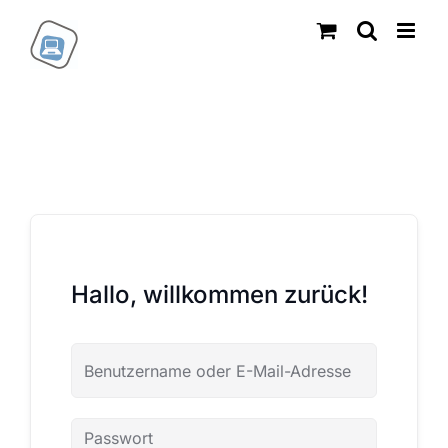
Zum
Inhalt
springen
Hallo, willkommen zurück!