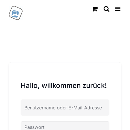
Zum
Inhalt
springen
Hallo, willkommen zurück!