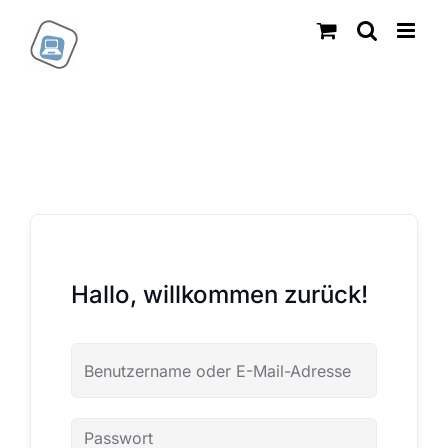
Zum
Inhalt
springen
Hallo, willkommen zurück!