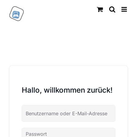
Zum
Inhalt
springen
Hallo, willkommen zurück!