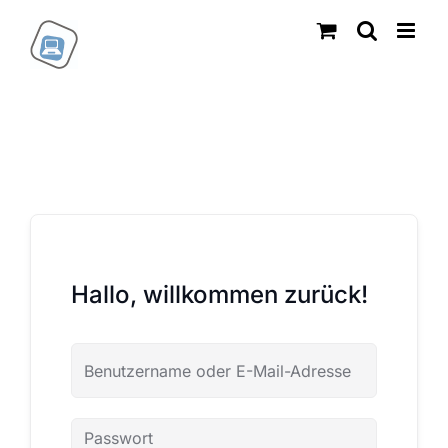
Zum
Inhalt
springen
Hallo, willkommen zurück!