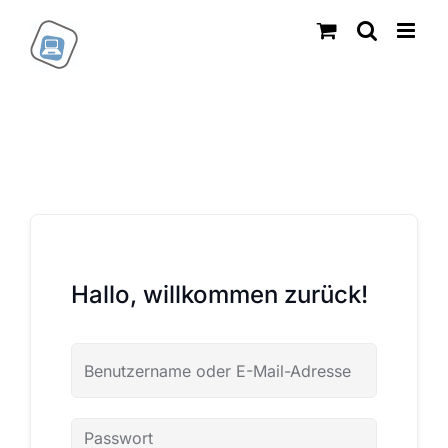
Zum
Inhalt
springen
Hallo, willkommen zurück!