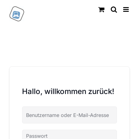
Zum
Inhalt
springen
Hallo, willkommen zurück!