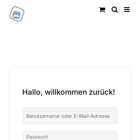
Zum
Inhalt
springen
Hallo, willkommen zurück!