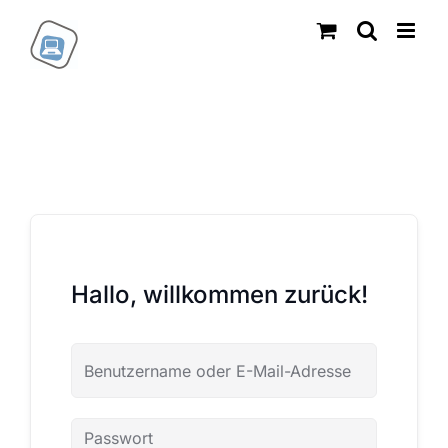
Zum
Inhalt
springen
Hallo, willkommen zurück!