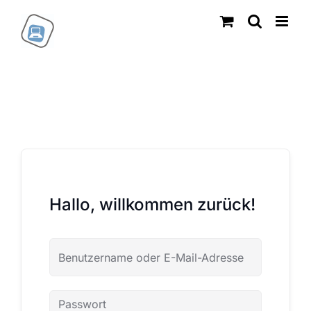
Zum
Inhalt
springen
Hallo, willkommen zurück!