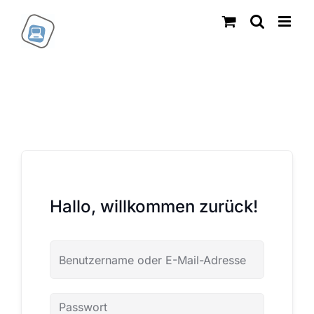
Zum
Inhalt
springen
Hallo, willkommen zurück!