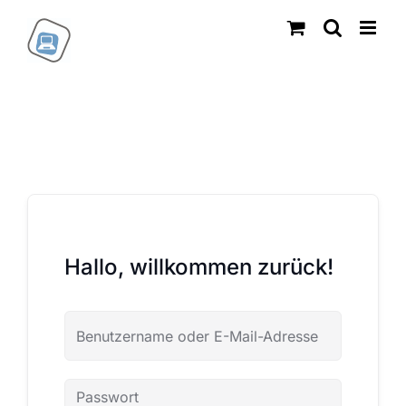
Zum
Inhalt
springen
Hallo, willkommen zurück!