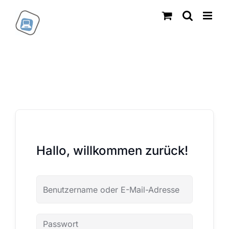
Zum
Inhalt
springen
Hallo, willkommen zurück!