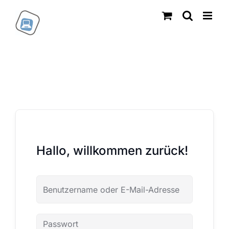
Zum
Inhalt
springen
Hallo, willkommen zurück!