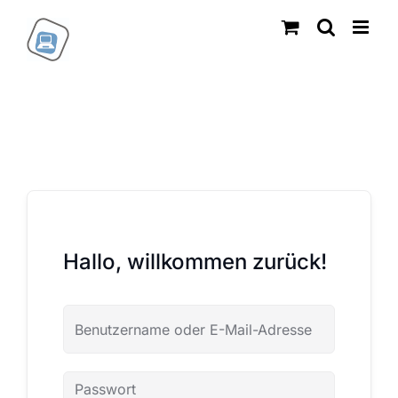
Zum
Inhalt
springen
Hallo, willkommen zurück!