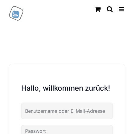
Zum
Inhalt
springen
Hallo, willkommen zurück!