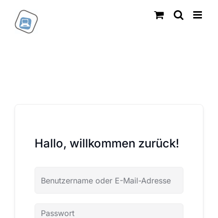
Zum
Inhalt
springen
Hallo, willkommen zurück!