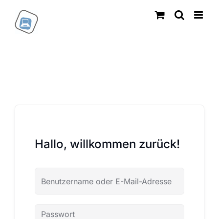
Zum
Inhalt
springen
Hallo, willkommen zurück!