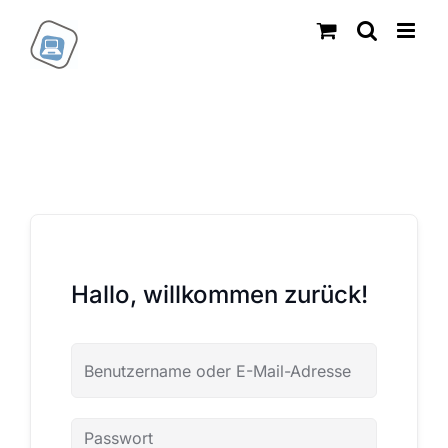
Zum
Inhalt
springen
Hallo, willkommen zurück!