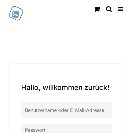
Zum
Inhalt
springen
Hallo, willkommen zurück!