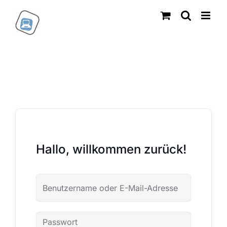
Zum
Inhalt
springen
Hallo, willkommen zurück!