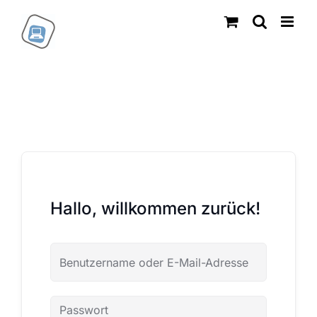
Zum
Inhalt
springen
Hallo, willkommen zurück!