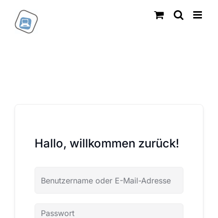
Zum
Inhalt
springen
Hallo, willkommen zurück!