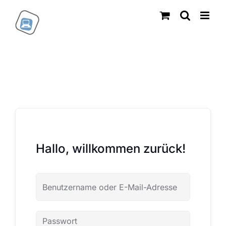
Zum
Inhalt
springen
Hallo, willkommen zurück!