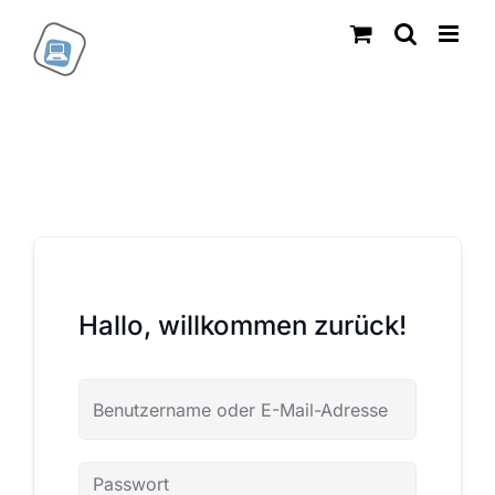
Zum
Inhalt
springen
Hallo, willkommen zurück!