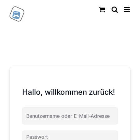
Zum
Inhalt
springen
Hallo, willkommen zurück!