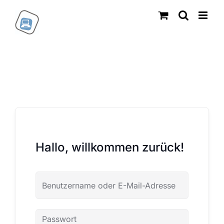
Zum
Inhalt
springen
Hallo, willkommen zurück!