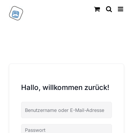
Zum
Inhalt
springen
Hallo, willkommen zurück!