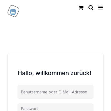
Zum
Inhalt
springen
Hallo, willkommen zurück!