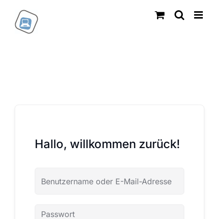
Zum
Inhalt
springen
Hallo, willkommen zurück!