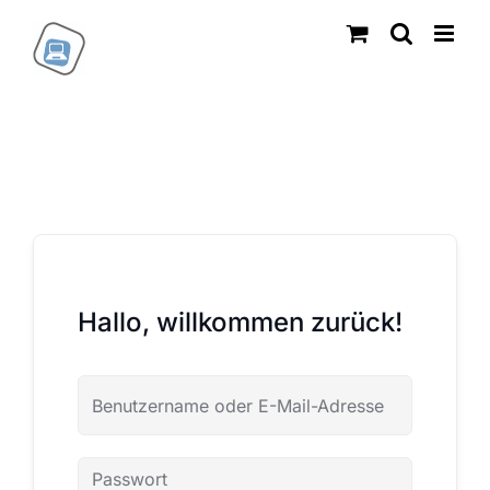
Zum
Inhalt
springen
Hallo, willkommen zurück!