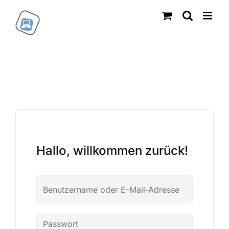
Zum
Inhalt
springen
Hallo, willkommen zurück!