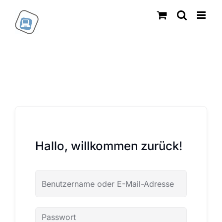
Zum
Inhalt
springen
Hallo, willkommen zurück!