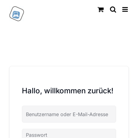
Zum
Inhalt
springen
Hallo, willkommen zurück!