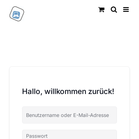
Zum
Inhalt
springen
Hallo, willkommen zurück!