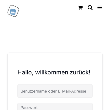
Zum
Inhalt
springen
Hallo, willkommen zurück!