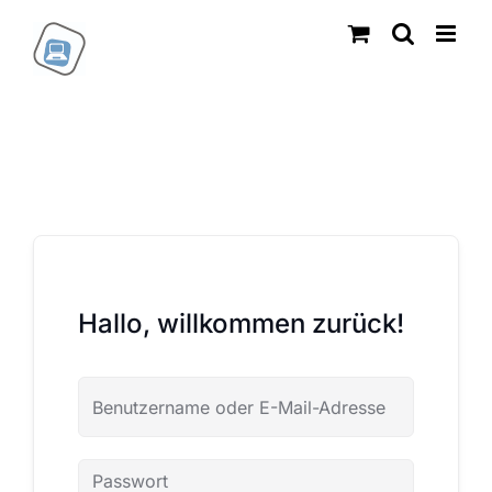
Zum
Inhalt
springen
Hallo, willkommen zurück!