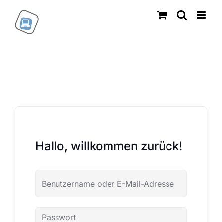
Zum
Inhalt
springen
Hallo, willkommen zurück!