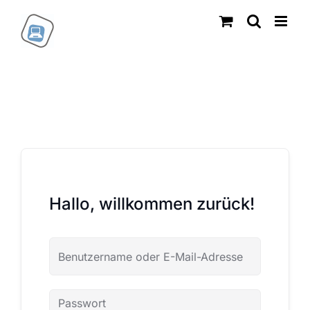
Zum
Inhalt
springen
Hallo, willkommen zurück!