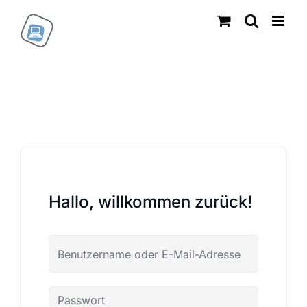
Zum
Inhalt
springen
Hallo, willkommen zurück!