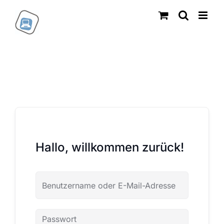
Zum
Inhalt
springen
Hallo, willkommen zurück!