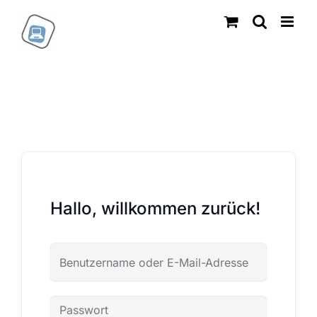
Zum
Inhalt
springen
Hallo, willkommen zurück!