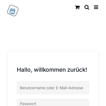
Zum
Inhalt
springen
Hallo, willkommen zurück!