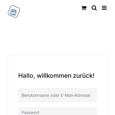
Zum
Inhalt
springen
Hallo, willkommen zurück!