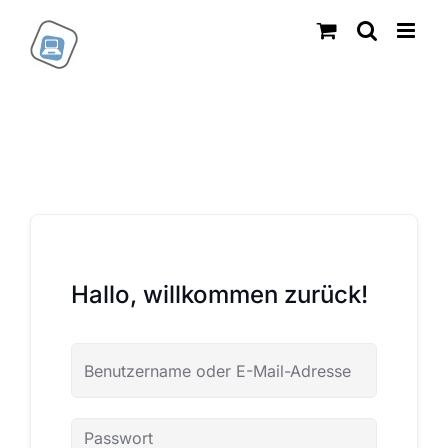
Zum
Inhalt
springen
Hallo, willkommen zurück!