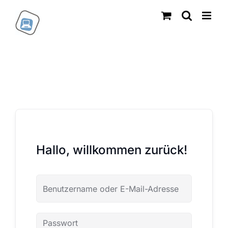
Zum
Inhalt
springen
Hallo, willkommen zurück!