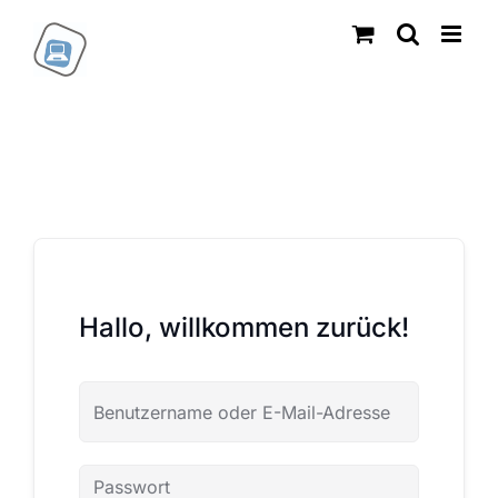
Zum
Inhalt
springen
Hallo, willkommen zurück!