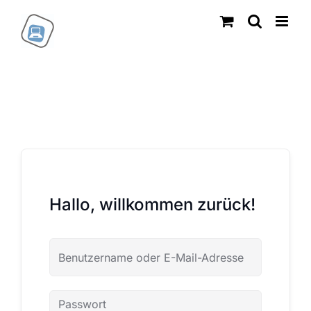
Zum
Inhalt
springen
Hallo, willkommen zurück!